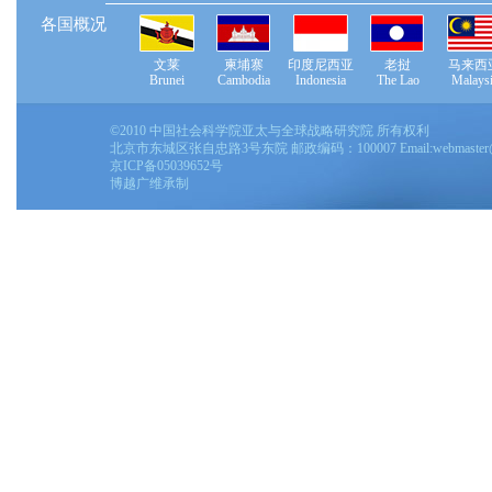
各国概况
文莱
柬埔寨
印度尼西亚
老挝
马来西
Brunei
Cambodia
Indonesia
The Lao
Malays
©2010 中国社会科学院亚太与全球战略研究院 所有权利
北京市东城区张自忠路3号东院 邮政编码：100007 Email:
webmaster
京ICP备05039652号
博越广维承制